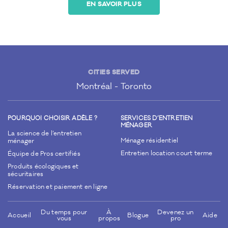
EN SAVOIR PLUS
CITIES SERVED
Montréal
Toronto
POURQUOI CHOISIR ADÈLE ?
SERVICES D’ENTRETIEN
MÉNAGER
La science de l’entretien
Ménage résidentiel
ménager
Entretien location court terme
Équipe de Pros certifiés
Produits écologiques et
sécuritaires
Réservation et paiement en ligne
Du temps pour
À
Devenez un
Accueil
Blogue
Aide
vous
propos
pro